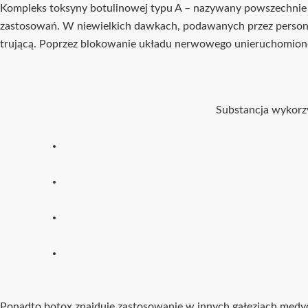
Kompleks toksyny botulinowej typu A – nazywany powszechnie 
zastosowań. W niewielkich dawkach, podawanych przez persone
Substancja wykorzy
Ponadto botox znajduje zastosowanie w innych gałęziach medycy