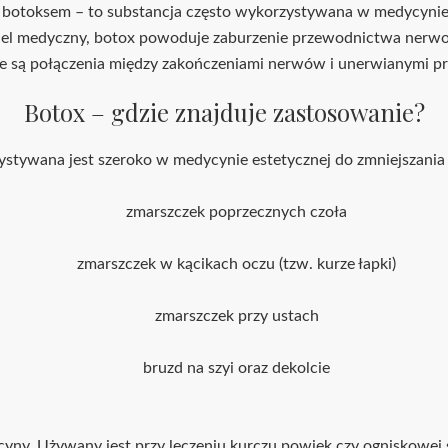
botoksem – to substancja często wykorzystywana w medycynie (
l medyczny, botox powoduje zaburzenie przewodnictwa nerwowo
Botox – gdzie znajduje zastosowanie?
stywana jest szeroko w medycynie estetycznej do zmniejszania 
zmarszczek poprzecznych czoła
zmarszczek w kącikach oczu (tzw. kurze łapki)
zmarszczek przy ustach
bruzd na szyi oraz dekolcie
ny. Używany jest przy leczeniu kurczu powiek czy ogniskowej s