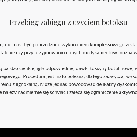
Przebieg zabiegu z użyciem botoksu
ej nie musi być poprzedzone wykonaniem kompleksowego zestaw
lu ustalenie czy przy przyjmowaniu danych medykamentów można
 bardzo cienkiej igły odpowiedniej dawki toksyny botulinowej 
biegowego. Procedura jest mało bolesna, dlatego zazwyczaj wyko
 kremu z lignokainą. Może jednak powodować delikatny dyskomfo