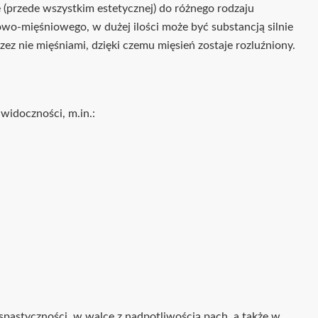
przede wszystkim estetycznej) do różnego rodzaju
-mięśniowego, w dużej ilości może być substancją silnie
widoczności, m.in.:
pastyczności, w walce z nadpotliwością pach, a także w