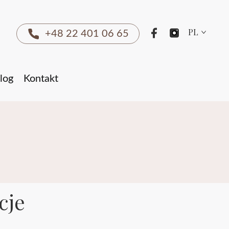
PL
+48 22 401 06 65
log
Kontakt
cje