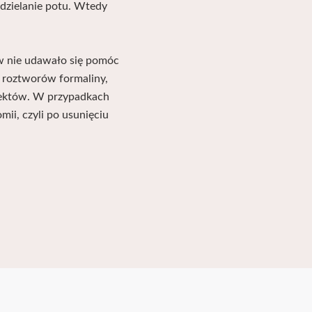
ydzielanie potu. Wtedy
w nie udawało się pomóc
 roztworów formaliny,
fektów. W przypadkach
ii, czyli po usunięciu