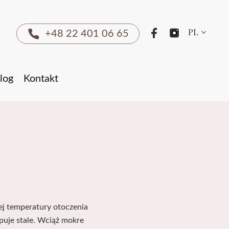
PL
+48 22 401 06 65
log
Kontakt
 temperatury otoczenia
uje stale. Wciąż mokre