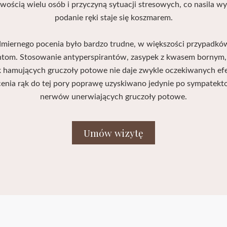
liwością wielu osób i przyczyną sytuacji stresowych, co nasila w
podanie ręki staje się koszmarem.
dmiernego pocenia było bardzo trudne, w większości przypadkó
tom. Stosowanie antyperspirantów, zasypek z kwasem bornym,
k hamujących gruczoły potowe nie daje zwykle oczekiwanych e
enia rąk do tej pory poprawę uzyskiwano jedynie po sympatektom
nerwów unerwiających gruczoły potowe.
Umów wizytę