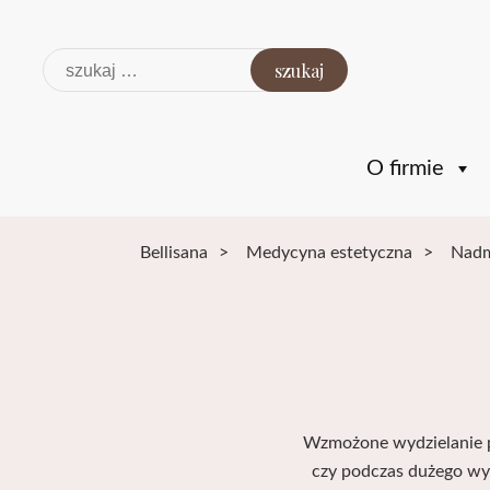
Szukaj:
O firmie
Bellisana
>
Medycyna estetyczna
>
Nadm
Wzmożone wydzielanie 
czy podczas dużego wy